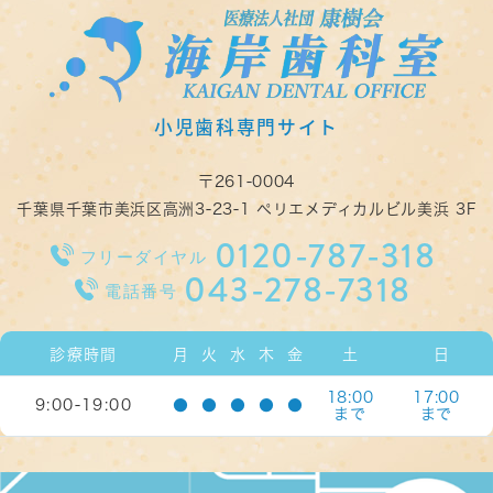
〒261-0004
千葉県千葉市美浜区高洲3-23-1 ペリエメディカルビル美浜 3F
0120-787-318
フリーダイヤル
043-278-7318
電話番号
診療時間
月
火
水
木
金
土
日
18:00
17:00
9:00-19:00
●
●
●
●
●
まで
まで